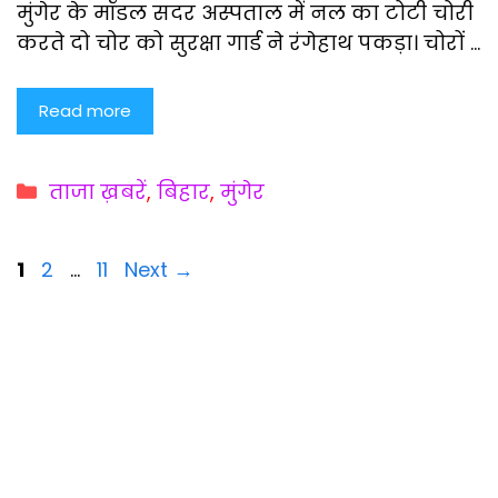
मुंगेर के मॉडल सदर अस्पताल में नल का टोटी चोरी
करते दो चोर को सुरक्षा गार्ड ने रंगेहाथ पकड़ा। चोरों …
Read more
Categories
ताजा ख़बरें
,
बिहार
,
मुंगेर
Page
Page
Page
1
2
…
11
Next
→