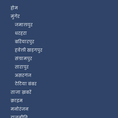
होम
मुंगेर
जमालपुर
धरहरा
बरियारपुर
हवेली खड़गपुर
संग्रामपुर
तारापुर
असरगंज
टेटिया बंबर
ताजा ख़बरें
क्राइम
मनोरंजन
राजनीति