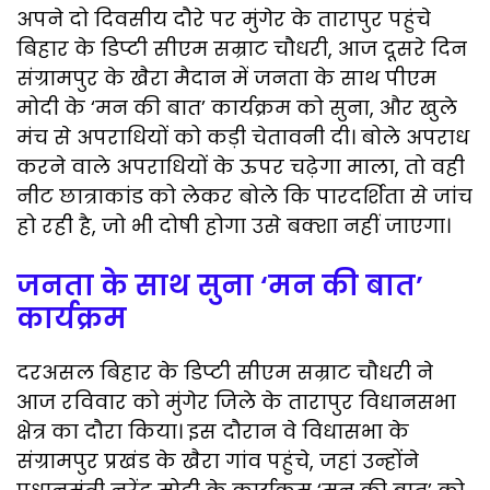
F
T
E
T
W
S
अपने दो दिवसीय दौरे पर मुंगेर के तारापुर पहुंचे
a
w
m
e
h
h
बिहार के डिप्टी सीएम सम्राट चौधरी, आज दूसरे दिन
c
i
a
l
a
a
संग्रामपुर के खैरा मैदान में जनता के साथ पीएम
e
t
i
e
t
r
मोदी के ‘मन की बात’ कार्यक्रम को सुना, और खुले
b
t
l
g
s
e
मंच से अपराधियों को कड़ी चेतावनी दी। बोले अपराध
करने वाले अपराधियों के ऊपर चढ़ेगा माला, तो वही
o
e
r
A
नीट छात्राकांड को लेकर बोले कि पारदर्शिता से जांच
o
r
a
p
हो रही है, जो भी दोषी होगा उसे बक्शा नहीं जाएगा।
k
m
p
जनता के साथ सुना ‘मन की बात’
कार्यक्रम
दरअसल बिहार के डिप्टी सीएम सम्राट चौधरी ने
आज रविवार को मुंगेर जिले के तारापुर विधानसभा
क्षेत्र का दौरा किया। इस दौरान वे विधासभा के
संग्रामपुर प्रखंड के खैरा गांव पहुंचे, जहां उन्होंने