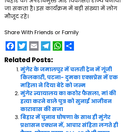
बिहार को अपराधमुक्त और विकसित राज्य बनाया
जा सकता है। इस कार्यक्रम में बड़ी संख्या में लोग
मौजूद रहे।
Share With Friends or Family
F
T
E
T
W
S
Related Posts:
a
w
m
e
h
h
मुंगेर के जमालपुर में चलती ट्रेन में गूंजी
c
i
a
l
a
a
किलकारी, पटना- दुमका एक्सप्रेस में एक
e
t
i
e
t
r
महिला ने दिया बेटे को जन्म
b
t
l
g
s
e
मुंगेर न्यायालय का कठोर फैसला, मां की
o
e
r
A
हत्या करने वाले पुत्र को सुनाई आजीवन
o
r
a
p
कारावास की सजा
बिहार में चुनाव घोषणा के साथ ही मुंगेर
k
m
p
प्रशासन एक्शन में, आचार संहिता लगते ही