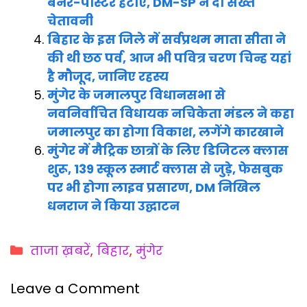
बैनर-पोस्टर हटाए, DM-SP ने दी सख्त
चेतावनी
बिहार के इस जिले में सर्वप्रथम माता सीता ने
की थी छठ पर्व, आज भी पवित्र चरण चिन्ह यहां
है मौजूद, जानिए रहस्य
मुंगेर के जमालपुर विधानसभा से
नवनिर्वाचित विधायक नचिकेता मंडल ने कहा
जमालपुर का होगा विकाश, लगेंगे कारखाने
मुंगेर में मैट्रिक छात्रों के लिए डिजिटल क्लास
शुरू, 139 स्कूल स्मार्ट क्लास से जुड़े, फेसबुक
पर भी होगा लाइव प्रसारण, DM निखिल
धनराज ने किया उद्घाटन
Categories
ताजा ख़बरें
,
बिहार
,
मुंगेर
Leave a Comment