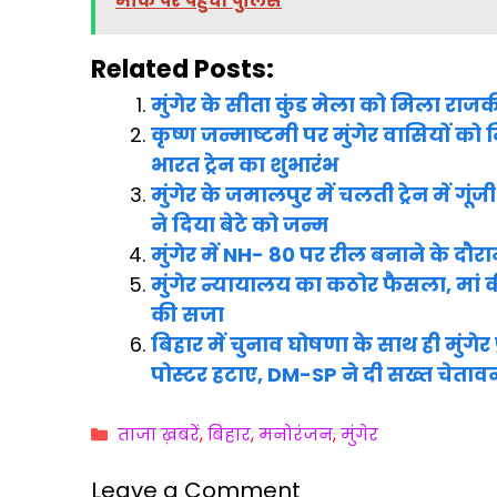
c
i
a
l
a
a
मौके पर पहुंची पुलिस
e
t
i
e
t
r
b
t
l
g
s
e
Related Posts:
o
e
r
A
मुंगेर के सीता कुंड मेला को मिला राजक
o
r
a
p
कृष्ण जन्माष्टमी पर मुंगेर वासियों को 
भारत ट्रेन का शुभारंभ
k
m
p
मुंगेर के जमालपुर में चलती ट्रेन में 
ने दिया बेटे को जन्म
मुंगेर में NH- 80 पर रील बनाने के दौर
मुंगेर न्यायालय का कठोर फैसला, मां 
की सजा
बिहार में चुनाव घोषणा के साथ ही मुंगे
पोस्टर हटाए, DM-SP ने दी सख्त चेताव
Categories
ताजा ख़बरें
,
बिहार
,
मनोरंजन
,
मुंगेर
Leave a Comment