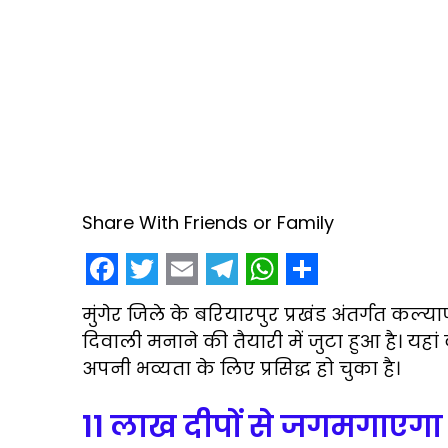
Share With Friends or Family
F
T
E
T
W
S
मुंगेर जिले के बरियारपुर प्रखंड अंतर्गत कल्
a
w
m
e
h
h
दिवाली मनाने की तैयारी में जुटा हुआ है। यहां 
c
i
a
l
a
a
अपनी भव्यता के लिए प्रसिद्ध हो चुका है।
e
t
i
e
t
r
11 लाख दीपों से जगमगाएगा
b
t
l
g
s
e