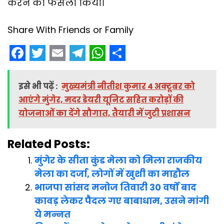
करने का फैसला किया।
Share With Friends or Family
F
T
E
T
W
S
a
w
m
e
h
h
इसे भी पढ़ें :
मुख्यमंत्री नीतीश कुमार 4 अक्टूबर को
c
i
a
l
a
a
आएंगे मुंगेर, मदर डेयरी यूनिट सहित करोड़ों की
e
t
i
e
t
r
योजनाओं का देंगे सौगात, तैयारी में जुटी प्रशासन
b
t
l
g
s
e
Related Posts:
o
e
r
A
o
r
a
p
मुंगेर के सीता कुंड मेला को मिला राजकीय
मेला का दर्जा, लोगों में खुशी का माहौल
k
m
p
भाजपा सांसद मनोज तिवारी 30 वर्षों बाद
कावड़ लेकर पैदल गए बाबाधाम, उसने मांगी
ये मन्नत