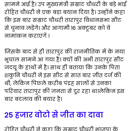
a
w
m
e
h
h
सामने आई है। उप मुख्यमंत्री सम्राट चौधरी के बड़े भाई
c
i
a
l
a
a
रोहित चौधरी ने एक बड़ा बयान दिया है। उन्होंने कहा
e
t
i
e
t
r
कि इस बार सम्राट चौधरी तारापुर विधानसभा सीट
b
t
l
g
s
e
से चुनाव लड़ेंगे। और आगामी 16 अक्टूबर को वे
नामांकन कराएगें ।
o
e
r
A
o
r
a
p
जिसके बाद से ही तारापुर की राजनीतिक में के नया
k
m
p
भूचाल सामने आ गया है। क्यों की अभी तारापुर सीट
जदयू के हाथों में है। साथ ही बताया कि उनके पिता
शकुनि चौधरी ने इस सीट से सात बार जीत दर्ज की
थी, लेकिन पिछले करीब पंद्रह सालों से उनका
परिवार तारापुर की जनता से दूर रहा था।लेकिन इस
बार बदलाव की बयार है।
25 हजार वोटो से जीत का दावा
रोहित चौधरी ने कहा कि सम्राट चौधरी भाजपा के