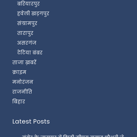
बरियारपुर
हवेली खड़गपुर
संग्रामपुर
तारापुर
असरगंज
टेटिया बंबर
ताजा ख़बरें
क्राइम
मनोरंजन
राजनीति
बिहार
Latest Posts