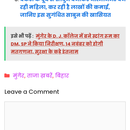
रही महिला, कर रही है लाखों की कमाई,
जानिए इस सुगंधित साबुन की खासियत
इसे भी पढ़ें :
मुंगेर के D. J. कॉलेज में बने स्ट्रांग रूम का
DM, SP ने किया निरीक्षण, 14 नवंबर को होगी
मतगणना, सुरक्षा के कड़े इंतजाम
Categories
मुंगेर
,
ताजा ख़बरें
,
बिहार
Leave a Comment
Comment