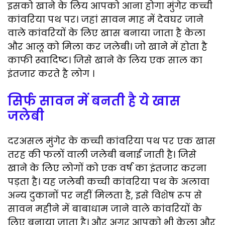
c
i
a
l
a
a
इसको खाने के लिय आपको आना होगा मुंगेर कच्ची
e
t
i
e
t
r
कांवरिया पथ पर। जहां सावन माह में देवघर जाने
b
t
l
g
s
e
वाले कांवरियों के लिए खास बनाया जाता है केला
और आलू को मिला कर जलेबी। जो खाने में होता है
o
e
r
A
काफी स्वादिष्ट। जिसे खाने के लिय एक साल का
o
r
a
p
इंतजार करते है लोग ।
k
m
p
सिर्फ सावन में बनती है ये खास
जलेबी
दरअसल मुंगेर के कच्ची कांवरिया पथ पर एक खास
तरह की फलों वाली जलेबी बनाई जाती है। जिसे
खाने के लिए लोगों को एक वर्ष का इंतजार करना
पड़ता है। यह जलेबी कच्ची कांवरिया पथ के अलावा
अन्य दुकानों पर नहीं मिलता है, इसे विशेष रूप से
सावन महीने में बाबाधाम जाने वाले कांवरियों के
लिए बनाया जाता है। और अगर आपको भी केला और