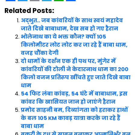
F
T
E
T
W
S
Related Posts:
a
w
m
e
h
h
अद्भुत.. जब कांवरियों के साथ स्वयं महादेव
c
i
a
l
a
a
जाते दिखे बाबाधाम, देख सब हो गए हैरान
e
t
i
e
t
r
भोलेनाथ का ये भक्त कौन? क्यों 105
b
t
l
g
s
e
किलोमीटर लोट लोट कर जा रहे हैं बाबा धाम,
o
e
r
A
वजह चौंका देगी
o
r
a
p
दो धामों के दर्शन एक ही पथ पर, मुंगेर में
कांवरियों की टोली ने केदारनाथ धाम का 200
k
m
p
किलो वजन प्रतिरूप खींचते हुए जाते दिखे बाबा
धाम
54 फिट लंबा कांवड़, 54 घंटे में बाबाधाम, इस
कांवर कि खासियत जान हो जाएंगे हैरान
प्रमोद साहनी बम, दिव्यांगता को हराकर हाथों
के बल 105 KM कावड़ यात्रा करके जा रहे हैं
बाबा धाम
बकरी के दूध से साबुन बनाकर आत्मनिर्भर बन